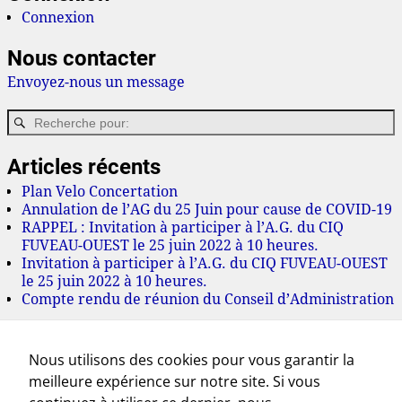
Ces cookies ne
Connexion
sont pas
optionnels. Il
Nous contacter
sont
Envoyez-nous un message
nécessaires au
bon
fonctionnement
du site.
Articles récents
Plan Velo Concertation
Statistiques
Annulation de l’AG du 25 Juin pour cause de COVID-19
RAPPEL : Invitation à participer à l’A.G. du CIQ
In order for
FUVEAU-OUEST le 25 juin 2022 à 10 heures.
us to
Invitation à participer à l’A.G. du CIQ FUVEAU-OUEST
improve the
le 25 juin 2022 à 10 heures.
website's
Compte rendu de réunion du Conseil d’Administration
functionality
and
Archives
structure,
Nous utilisons des cookies pour vous garantir la
juillet 2022
based on
meilleure expérience sur notre site. Si vous
juin 2022
how the
mai 2022