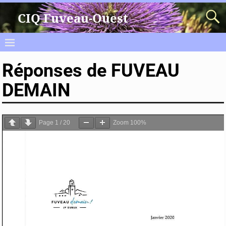
CIQ Fuveau-Ouest
Réponses de FUVEAU
DEMAIN
Page
1
/
20
Zoom
100%