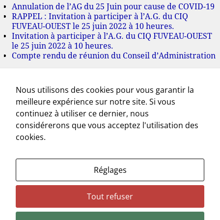
Annulation de l’AG du 25 Juin pour cause de COVID-19
RAPPEL : Invitation à participer à l’A.G. du CIQ
FUVEAU-OUEST le 25 juin 2022 à 10 heures.
Invitation à participer à l’A.G. du CIQ FUVEAU-OUEST
le 25 juin 2022 à 10 heures.
Compte rendu de réunion du Conseil d’Administration
Archives
Nous utilisons des cookies pour vous garantir la
juillet 2022
meilleure expérience sur notre site. Si vous
juin 2022
mai 2022
continuez à utiliser ce dernier, nous
mars 2022
considérerons que vous acceptez l'utilisation des
novembre 2021
cookies.
octobre 2021
septembre 2021
juillet 2021
Réglages
mai 2021
avril 2021
mars 2021
Tout refuser
février 2021
novembre 2020