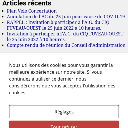
Articles récents
Plan Velo Concertation
Annulation de l’AG du 25 Juin pour cause de COVID-19
RAPPEL : Invitation à participer à l’A.G. du CIQ
FUVEAU-OUEST le 25 juin 2022 à 10 heures.
Invitation à participer à l’A.G. du CIQ FUVEAU-OUEST
le 25 juin 2022 à 10 heures.
Compte rendu de réunion du Conseil d’Administration
Archives
Nous utilisons des cookies pour vous garantir la
juillet 2022
meilleure expérience sur notre site. Si vous
juin 2022
mai 2022
continuez à utiliser ce dernier, nous
mars 2022
considérerons que vous acceptez l'utilisation des
novembre 2021
cookies.
octobre 2021
septembre 2021
juillet 2021
Réglages
mai 2021
avril 2021
mars 2021
Tout refuser