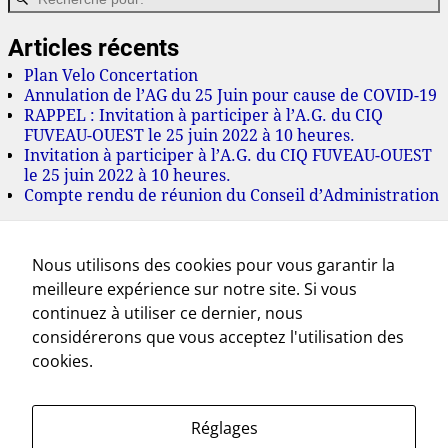
Articles récents
Plan Velo Concertation
Annulation de l’AG du 25 Juin pour cause de COVID-19
RAPPEL : Invitation à participer à l’A.G. du CIQ
FUVEAU-OUEST le 25 juin 2022 à 10 heures.
Invitation à participer à l’A.G. du CIQ FUVEAU-OUEST
le 25 juin 2022 à 10 heures.
Compte rendu de réunion du Conseil d’Administration
Archives
Nous utilisons des cookies pour vous garantir la
juillet 2022
meilleure expérience sur notre site. Si vous
juin 2022
mai 2022
continuez à utiliser ce dernier, nous
mars 2022
considérerons que vous acceptez l'utilisation des
novembre 2021
cookies.
octobre 2021
septembre 2021
juillet 2021
Réglages
mai 2021
avril 2021