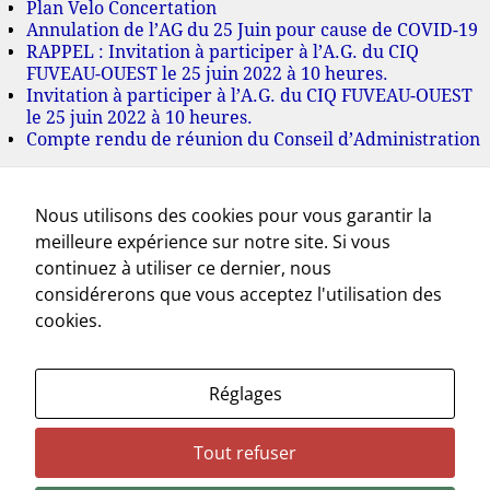
Plan Velo Concertation
Annulation de l’AG du 25 Juin pour cause de COVID-19
RAPPEL : Invitation à participer à l’A.G. du CIQ
FUVEAU-OUEST le 25 juin 2022 à 10 heures.
Invitation à participer à l’A.G. du CIQ FUVEAU-OUEST
le 25 juin 2022 à 10 heures.
Compte rendu de réunion du Conseil d’Administration
Archives
Nous utilisons des cookies pour vous garantir la
juillet 2022
meilleure expérience sur notre site. Si vous
juin 2022
mai 2022
continuez à utiliser ce dernier, nous
mars 2022
considérerons que vous acceptez l'utilisation des
novembre 2021
cookies.
octobre 2021
septembre 2021
juillet 2021
Réglages
mai 2021
avril 2021
mars 2021
Tout refuser
février 2021
novembre 2020