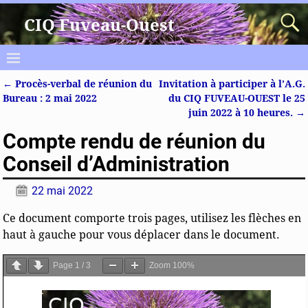
CIQ Fuveau-Ouest
←
Procès-verbal de réunion du
Invitation à participer à l’A.G.
Navigation des articles
Bureau : 2 mai 2022
du CIQ FUVEAU-OUEST le 25
juin 2022 à 10 heures.
→
Compte rendu de réunion du
Conseil d’Administration
22 mai 2022
Ce document comporte trois pages, utilisez les flèches en
haut à gauche pour vous déplacer dans le document.
Page
1
/
3
Zoom
100%