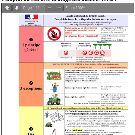
Page
1
/
1
Zoom
100%