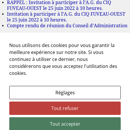
RAPPEL : Invitation à participer à l’A.G. du CIQ
FUVEAU-OUEST le 25 juin 2022 à 10 heures.
Invitation à participer à l’A.G. du CIQ FUVEAU-OUEST
le 25 juin 2022 à 10 heures.
Compte rendu de réunion du Conseil d’Administration
Archives
Nous utilisons des cookies pour vous garantir la
juillet 2022
meilleure expérience sur notre site. Si vous
juin 2022
mai 2022
continuez à utiliser ce dernier, nous
mars 2022
considérerons que vous acceptez l'utilisation des
novembre 2021
cookies.
octobre 2021
septembre 2021
juillet 2021
Réglages
mai 2021
avril 2021
mars 2021
Tout refuser
février 2021
novembre 2020
Tout accepter
Necessaire