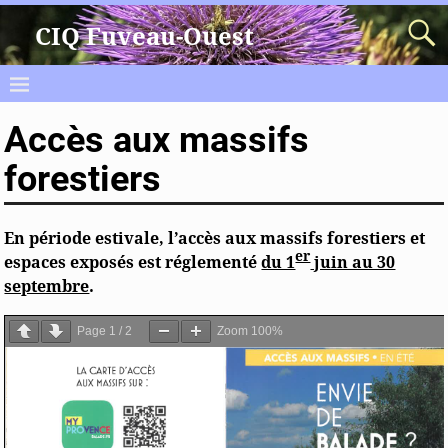
CIQ Fuveau-Ouest
Accès aux massifs
forestiers
En période estivale, l’accès aux massifs forestiers et
er
espaces exposés est réglementé
du 1
juin au 30
septembre
.
Page
1
/
2
Zoom
100%