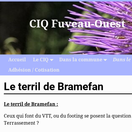
CIQ Fuveau-Ouest
Accueil
Le CIQ
Dans la commune
Dans le
Adhésion / Cotisation
Le terril de Bramefan
Le terril de Bramefan :
Ceux qui font du VTT, ou du footing se posent la question 
Terrassement ?