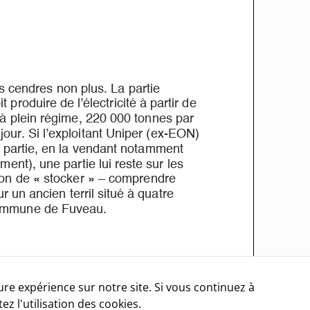
Ces cookies ne
sont pas
optionnels. Il
sont
nécessaires au
bon
fonctionnement
du site.
Statistiques
In order for
us to
improve the
website's
functionality
and
structure,
based on
ure expérience sur notre site. Si vous continuez à
how the
z l'utilisation des cookies.