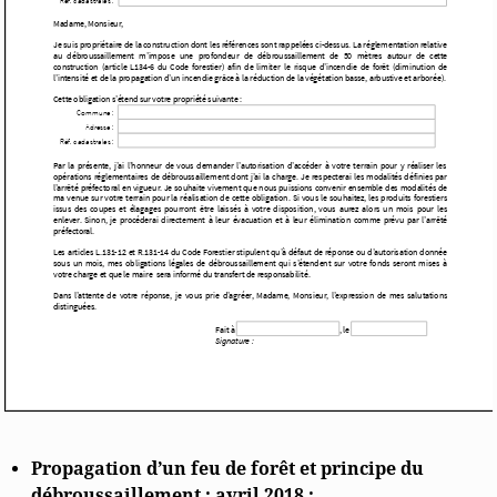
website is
used.
Experience
In order for
our website
to perform
as well as
possible
during your
visit. If you
refuse these
cookies,
some
functionality
will
disappear
from the
Propagation d’un feu de forêt et principe du
website.
débroussaillement : avril 2018 :