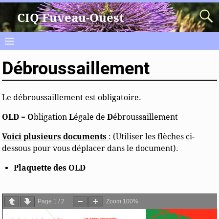
CIQ Fuveau-Ouest
Débroussaillement
Le débroussaillement est obligatoire.
OLD
=
O
bligation
L
égale de
D
ébroussaillement
Voici plusieurs documents
: (Utiliser les flèches ci-
dessous pour vous déplacer dans le document).
Plaquette des OLD
Page
1
/
2
Zoom
100%