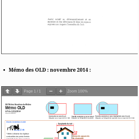
Mémo des OLD : novembre 2014 :
Page
1
/
1
Zoom
100%