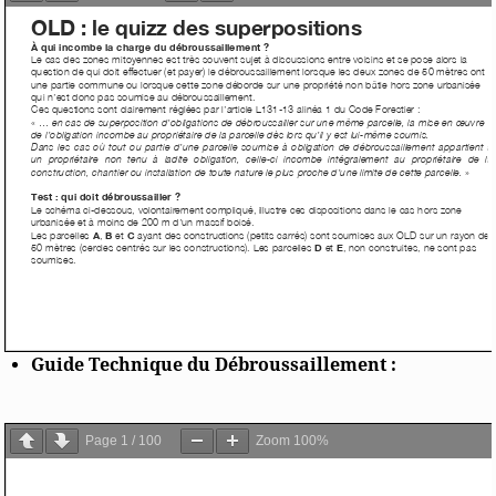
Guide Technique du Débroussaillement :
Page
1
/
100
Zoom
100%