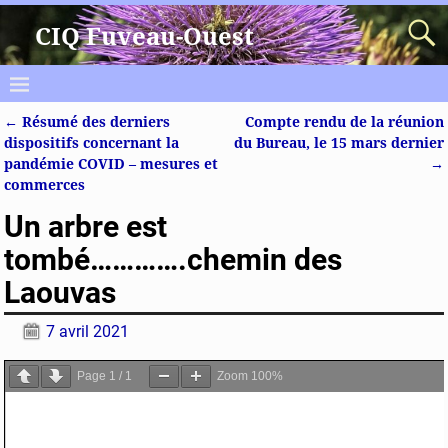
CIQ Fuveau-Ouest
←
Résumé des derniers
Compte rendu de la réunion
Navigation des articles
dispositifs concernant la
du Bureau, le 15 mars dernier
pandémie COVID – mesures et
→
commerces
Un arbre est
tombé………….chemin des
Laouvas
7 avril 2021
Page
1
/
1
Zoom
100%