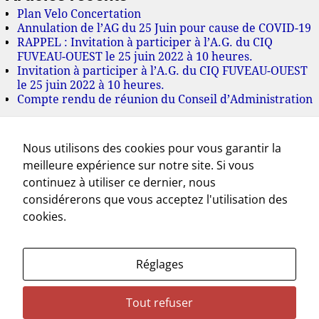
Plan Velo Concertation
Annulation de l’AG du 25 Juin pour cause de COVID-19
RAPPEL : Invitation à participer à l’A.G. du CIQ
FUVEAU-OUEST le 25 juin 2022 à 10 heures.
Invitation à participer à l’A.G. du CIQ FUVEAU-OUEST
le 25 juin 2022 à 10 heures.
Compte rendu de réunion du Conseil d’Administration
Archives
Nous utilisons des cookies pour vous garantir la
juillet 2022
meilleure expérience sur notre site. Si vous
juin 2022
mai 2022
continuez à utiliser ce dernier, nous
mars 2022
considérerons que vous acceptez l'utilisation des
novembre 2021
cookies.
octobre 2021
septembre 2021
juillet 2021
Réglages
mai 2021
avril 2021
mars 2021
Tout refuser
février 2021