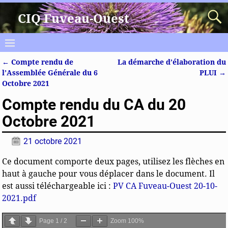
CIQ Fuveau-Ouest
←
Compte rendu de
La démarche d’élaboration du
Navigation des articles
l’Assemblée Générale du 6
PLUI
→
Octobre 2021
Compte rendu du CA du 20
Octobre 2021
21 octobre 2021
Ce document comporte deux pages, utilisez les flèches en
haut à gauche pour vous déplacer dans le document. Il
est aussi téléchargeable ici :
PV CA Fuveau-Ouest 20-10-
2021.pdf
Page
1
/
2
Zoom
100%