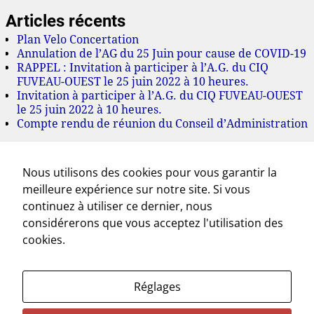
Articles récents
Plan Velo Concertation
Annulation de l’AG du 25 Juin pour cause de COVID-19
RAPPEL : Invitation à participer à l’A.G. du CIQ
FUVEAU-OUEST le 25 juin 2022 à 10 heures.
Invitation à participer à l’A.G. du CIQ FUVEAU-OUEST
le 25 juin 2022 à 10 heures.
Compte rendu de réunion du Conseil d’Administration
Archives
Nous utilisons des cookies pour vous garantir la
juillet 2022
meilleure expérience sur notre site. Si vous
juin 2022
mai 2022
continuez à utiliser ce dernier, nous
mars 2022
considérerons que vous acceptez l'utilisation des
novembre 2021
cookies.
octobre 2021
septembre 2021
juillet 2021
Réglages
mai 2021
avril 2021